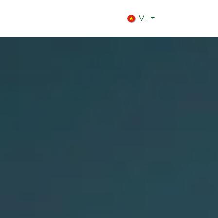
act
VI